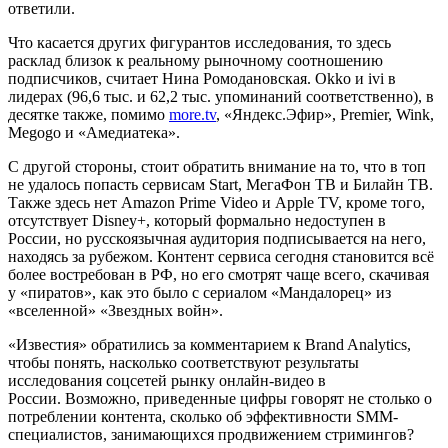
ответили.
Что касается других фигурантов исследования, то здесь
расклад близок к реальному рыночному соотношению
подписчиков, считает Нина Ромодановская. Okko и ivi в
лидерах (96,6 тыс. и 62,2 тыс. упоминаний соответственно), в
десятке также, помимо
more.tv
, «Яндекс.Эфир», Premier, Wink,
Megogo и «Амедиатека».
С другой стороны, стоит обратить внимание на то, что в топ
не удалось попасть сервисам Start, МегаФон ТВ и Билайн ТВ.
Также здесь нет Amazon Prime Video и Apple TV, кроме того,
отсутствует Disney+, который формально недоступен в
России, но русскоязычная аудитория подписывается на него,
находясь за рубежом. Контент сервиса сегодня становится всё
более востребован в РФ, но его смотрят чаще всего, скачивая
у «пиратов», как это было с сериалом «Мандалорец» из
«вселенной» «Звездных войн».
«Известия» обратились за комментарием к Brand Analytics,
чтобы понять, насколько соответствуют результаты
исследования соцсетей рынку онлайн-видео в
России. Возможно, приведенные цифры говорят не столько о
потреблении контента, сколько об эффективности SMM-
специалистов, занимающихся продвижением стримингов?