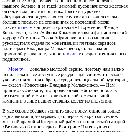
составил 27 млрд рублей. В нынешнем он точно будет
намного больше, и за такой лакомый кусок начнется жестокая
битва, в том числе в соцсетях. Высокий уровень
обсуждаемости видеосервисов там связан с количеством
больших премьер на стримингах за последний месяц.
Так, на
more.tv
в апреле стартовали «Вторжение» Федора
Бондарчука, «Лед 2» Жоры Крыжовникова и фантастический
хоррор «Спутник» Егора Абраменко, что, по мнению
руководителя отдела по монетизации платных сервисов
платформы Владимира Малыженкова, стало важной
причиной рывка популярности
more.tv
среди потенциальных
подписчиков.
—
More.tv
— довольно молодой сервис, поэтому нам важно
использовать все доступные ресурсы для систематического
увеличения знания о бренде среди потенциальной аудитории,
— сказал «Известиям» Владимир Малыженков. — Нам
приятно осознавать, что проделанная работа не осталась
незамеченной и мы оказались в такой замечательной
компании в лице наших старших коллег из индустрии.
В мае сервис обещает усилить свое присутствие на рынке
сериальными премьерами: триллером «Закрытый сезон»,
мрачной драмой «Потерянный рай» и исторической сатирой
«Великая» об императрице Екатерине II и ее супруге