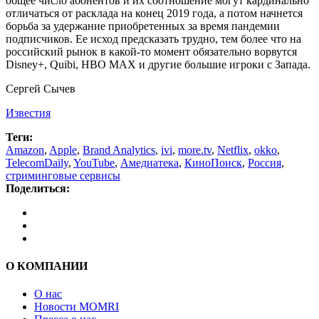
общее число абонентов и их соотношение могут кардинально
отличаться от расклада на конец 2019 года, а потом начнется
борьба за удержание приобретенных за время пандемии
подписчиков. Ее исход предсказать трудно, тем более что на
российский рынок в какой-то момент обязательно ворвутся
Disney+, Quibi, HBO MAX и другие большие игроки с Запада.
Сергей Сычев
Известия
Теги:
Amazon
,
Apple
,
Brand Analytics
,
ivi
,
more.tv
,
Netflix
,
okko
,
TelecomDaily
,
YouTube
,
Амедиатека
,
КиноПоиск
,
Россия
,
стриминговые сервисы
Поделиться:
О КОМПАНИИ
О нас
Новости MOMRI