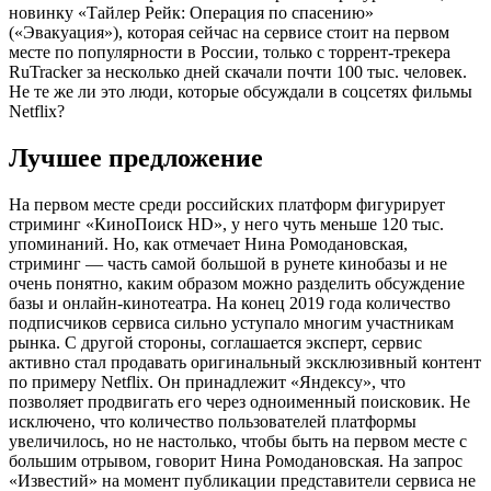
новинку «Тайлер Рейк: Операция по спасению»
(«Эвакуация»), которая сейчас на сервисе стоит на первом
месте по популярности в России, только с торрент-трекера
RuTracker за несколько дней скачали почти 100 тыс. человек.
Не те же ли это люди, которые обсуждали в соцсетях фильмы
Netflix?
Лучшее предложение
На первом месте среди российских платформ фигурирует
стриминг «КиноПоиск HD», у него чуть меньше 120 тыс.
упоминаний. Но, как отмечает Нина Ромодановская,
стриминг — часть самой большой в рунете кинобазы и не
очень понятно, каким образом можно разделить обсуждение
базы и онлайн-кинотеатра. На конец 2019 года количество
подписчиков сервиса сильно уступало многим участникам
рынка. С другой стороны, соглашается эксперт, сервис
активно стал продавать оригинальный эксклюзивный контент
по примеру Netflix. Он принадлежит «Яндексу», что
позволяет продвигать его через одноименный поисковик. Не
исключено, что количество пользователей платформы
увеличилось, но не настолько, чтобы быть на первом месте с
большим отрывом, говорит Нина Ромодановская. На запрос
«Известий» на момент публикации представители сервиса не