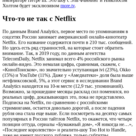
императоре Петре III. Это шоу с Эль Фаннинг и Николосом
Холтом будет эксклюзивом
more.tv
.
Что-то не так с Netflix
По данным Brand Analytics, первое место по упоминаниям в
соцсетях России занимает американский онлайн-кинотеатр
Netflix. Его название содержится почти в 210 тыс. сообщений.
Но здесь есть ряд странностей, на которые стоит обратить
внимание. Так, в 2019 году, по данным агентства
TelecomDaily, Netflix занимал всего 4% российского рынка
онлайн-видео. Это немалая цифра, сравнимая, скажем, с
«КиноПоиском», но значительно уступающая ivi (23%), Okko
(15%) и YouTube (11%). Даже у «Амедиатеки» доля была выше
нетфликсовской, 5%, а этот сервис в исследовании Brand
Analytics находится на 10-м месте (12,9 тыс. упоминаний).
Возможно, за прошедшие месяцы расклад сил поменялся, но
реальных цифр, доказывающих это, пока не представлено.
Подписка на Netflix, по сравнению с российскими
стримингами, остается довольно дорогой, а после падения
рубля она стала еще выше. Если посмотреть на десятку самых
популярных в России тайтлов Netflix, то окажется, что четыре
позиции оттуда, сериалы «Бумажный дом», «Я никогда не…»,
«Последнее королевство» и реалити-шоу Too Hot to Handle,
даже не имеют русского дубляжа, только субтитры.