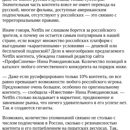
Значительная часть контента вовсе не имеет перевода на
русский, многие фильмы, доступные американским
подписчикам, отсутствуют у российских — это связано с
территориальными правами.
Иначе говоря, Netflix не слишком борется за российского
зрителя, и почему он остается самым популярным в нашей
стране, если вокруг множество российских платформ с
выгодными «карантинными» условиями — дешевой или
бесплатной подпиской? Дело в многообразии предлагаемого
Netflix контента, убеждена главный редактор сайта
«ПрофиСинема» Нина Ромодановская. Количество позиций в
каталоге любого отечественного конкурента на порядок ниже.
— Даже если русифицировано только 10% контента, он все
равно превышает возможности любого российского игрока.
Предложение очень большое, особенно по оригинальному
контенту, — сообщила «Известиям» Нина Ромодановская. —
Netflix столько вкладывает в маркетинг, продвижение и
завоевание рынка, что ничего удивительного в его успехе нет.
Так и создаются гиганты.
Возможно, количество упоминаний связано не столько с
числом подписчиков в России, сколько с резонансностью
контента и его потреблением на пиратских ресурсах. Так,