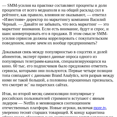
— SMM-усилия на практике составляют проценты и доли
процентов от всего медиаполя и на общий расклад сил в
рейтинге, как правило, влияния не оказывают, — ответил
«Известиям» директор по маркетингу компании Василий
Черный. — Давайте не забывать, что весь маркетинг — это
маркетинг внимания. Если есть внимание, будут и спрос, и
шанс конвертировать его в продажи. В этом смысле SMM-
усилия сервисов должны коррелировать с покупательским
поведением, иначе зачем их вообще предпринимать?
Доказывая связь между популярностью в соцсетях и долей
абонентов, эксперт привел данные опроса одного из
популярных телеграмм-каналов, специализирующихся на
кино. 60 тыс. его подписчиков было предложено отметить
сервисы, которыми они пользуются. Первые четыре позиции
топа совпадают с данными Brand Analytics, хотя разрыв между
ними не такой большой, а половина опрошенных призналась,
что смотрят вс` на пиратских сайтах.
Итак, во второй месяц самоизоляции популярные у
российских пользователей стриминги вступают с явным
лидером — Netflix и меняющимся соотношением
отечественных платформ. Новые игроки, включая
more.tv
,
уверенно теснят старших товарищей. К концу карантина