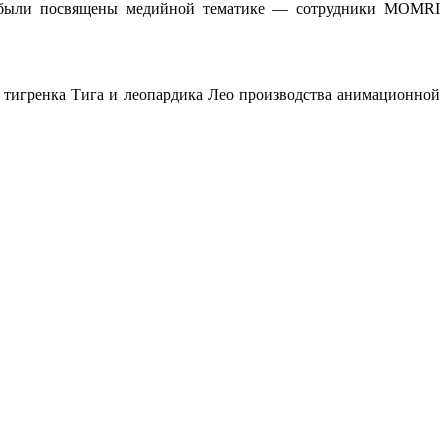
я были посвящены медийной тематике — сотрудники MOMRI
 тигренка Тига и леопардика Лео производства анимационной