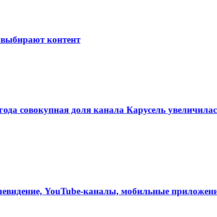
не выбирают контент
да совокупная доля канала Карусель увеличилась 
телевидение, YouTube-каналы, мобильные приложен