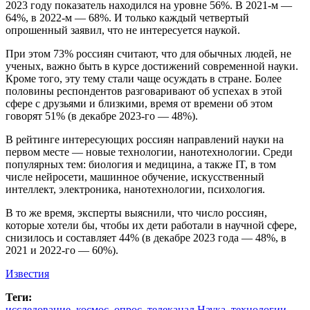
2023 году показатель находился на уровне 56%. В 2021-м —
64%, в 2022-м — 68%. И только каждый четвертый
опрошенный заявил, что не интересуется наукой.
При этом 73% россиян считают, что для обычных людей, не
ученых, важно быть в курсе достижений современной науки.
Кроме того, эту тему стали чаще осуждать в стране. Более
половины респондентов разговаривают об успехах в этой
сфере с друзьями и близкими, время от времени об этом
говорят 51% (в декабре 2023-го — 48%).
В рейтинге интересующих россиян направлений науки на
первом месте — новые технологии, нанотехнологии. Среди
популярных тем: биология и медицина, а также IT, в том
числе нейросети, машинное обучение, искусственный
интеллект, электроника, нанотехнологии, психология.
В то же время, эксперты выяснили, что число россиян,
которые хотели бы, чтобы их дети работали в научной сфере,
снизилось и составляет 44% (в декабре 2023 года — 48%, в
2021 и 2022-го — 60%).
Известия
Теги:
исследование
,
космос
,
опрос
,
телеканал Наука
,
технологии