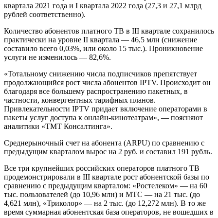
квартала 2021 года и I квартала 2022 года (27,3 и 27,1 млрд
рублей соответственно).
Количество абонентов платного ТВ в III квартале сохранилось
практически на уровне II квартала — 46,5 млн (снижение
составило всего 0,03%, или около 15 тыс.). Проникновение
услуги не изменилось — 82,6%.
«Тотальному снижению числа подписчиков препятствует
продолжающийся рост числа абонентов IPTV. Происходит он
благодаря все большему распространению пакетных, в
частности, конвергентных тарифных планов.
Привлекательности IPTV придает включение операторами в
пакеты услуг доступа к онлайн-кинотеатрам», — поясняют
аналитики «ТМТ Консалтинга».
Среднерыночный счет на абонента (ARPU) по сравнению с
предыдущим кварталом вырос на 2 руб. и составил 191 рубль.
Все три крупнейших российских операторов платного ТВ
продемонстрировали в III квартале рост абонентской базы по
сравнению с предыдущим кварталом: «Ростелеком» — на 60
тыс. пользователей (до 10,96 млн) и МТС — на 21 тыс. (до
4,621 млн), «Триколор» — на 2 тыс. (до 12,272 млн). В то же
время суммарная абонентская база операторов, не вошедших в