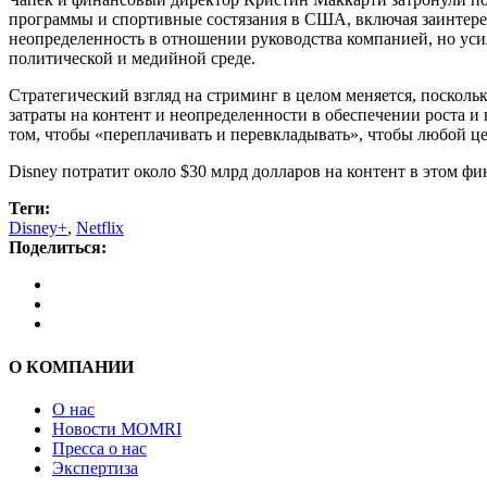
программы и спортивные состязания в США, включая заинтерес
неопределенность в отношении руководства компанией, но усил
политической и медийной среде.
Стратегический взгляд на стриминг в целом меняется, посколь
затраты на контент и неопределенности в обеспечении роста и
том, чтобы «переплачивать и перевкладывать», чтобы любой ц
Disney потратит около $30 млрд долларов на контент в этом ф
Теги:
Disney+
,
Netflix
Поделиться:
О КОМПАНИИ
О нас
Новости MOMRI
Пресса о нас
Экспертиза