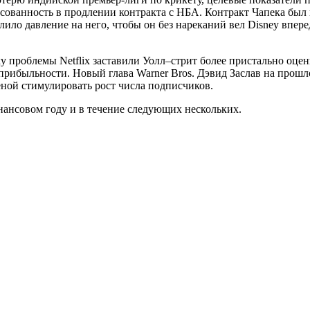
ованность в продлении контракта с НБА. Контракт Чапека был н
ило давление на него, чтобы он без нареканий вел Disney впере
ку проблемы Netflix заставили Уолл–стрит более пристально оце
 прибыльности. Новый глава Warner Bros. Дэвид Заслав на прошло
еной стимулировать рост числа подписчиков.
инансовом году и в течение следующих нескольких.