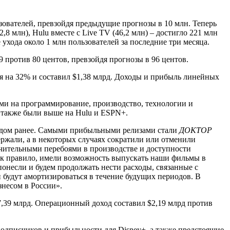
ьзователей, превзойдя предыдущие прогнозы в 10 млн. Теперь
8 млн), Hulu вместе с Live TV (46,2 млн) – достигло 221 млн
 ухода около 1 млн пользователей за последние три месяца.
 против 80 центов, превзойдя прогнозы в 96 центов.
я на 32% и составил $1,38 млрд. Доходы и прибыль линейных
ми на программирование, производство, технологии и
ы также были выше на Hulu и ESPN+.
годом ранее. Самыми прибыльными релизами стали
ДОКТОР
ержали, а в некоторых случаях сократили или отменили
начительными перебоями в производстве и доступности
как правило, имели возможность выпускать наши фильмы в
онесли и будем продолжать нести расходы, связанные с
 будут амортизироваться в течение будущих периодов. В
знесом в России».
7,39 млрд. Операционный доход составил $2,19 млрд против
одписчиков и прибыльности для Disney+, а также предстоящие