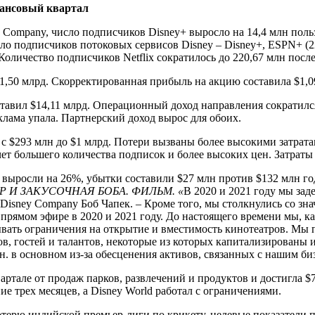
нансовый квартал
y Company, число подписчиков Disney+ выросло на 14,4 млн пол
ло подписчиков потоковых сервисов Disney – Disney+, ESPN+ (22,
 Количество подписчиков Netflix сократилось до 220,67 млн после
,50 млрд. Скорректированная прибыль на акцию составила $1,09
ставил $14,11 млрд. Операционный доход направления сократилс
клама упала. Партнерский доход вырос для обоих.
с $293 млн до $1 млрд. Потери вызваны более высокими затрата
чет большего количества подписок и более высоких цен. Затрат
 выросли на 26%, убытки составили $27 млн против $132 млн 
 И ЗАКУСОЧНАЯ БОБА. ФИЛЬМ. «
В 2020 и 2021 году мы зад
 Disney Company Боб Чапек. – Кроме того, мы столкнулись со з
прямом эфире в 2020 и 2021 году. До настоящего времени мы, 
вать ограничения на открытие и вместимость кинотеатров. Мы п
, гостей и талантов, некоторые из которых капитализированы и
н. в основном из-за обесценения активов, связанных с нашим би
артале от продаж парков, развлечений и продуктов и достигла $
ие трех месяцев, а Disney World работал с ограничениями.
ерю индийской премьер-лиги по крикету, целевые показатели п