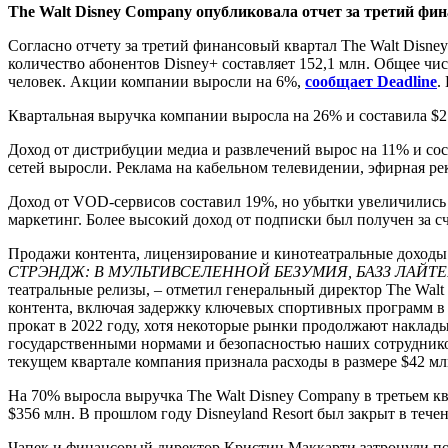
The Walt Disney Company опубликовала отчет за третий фи
Согласно отчету за третий финансовый квартал The Walt Disne
количество абонентов Disney+ составляет 152,1 млн. Общее чис
человек. Акции компании выросли на 6%,
сообщает Deadline
.
Квартальная выручка компании выросла на 26% и составила $21
Доход от дистрибуции медиа и развлечений вырос на 11% и со
сетей выросли. Реклама на кабельном телевидении, эфирная ре
Доход от VOD-сервисов составил 19%, но убытки увеличились 
маркетинг. Более высокий доход от подписки был получен за с
Продажи контента, лицензирование и кинотеатральные доходы
СТРЭНДЖ: В МУЛЬТИВСЕЛЕННОЙ БЕЗУМИЯ, БАЗЗ ЛАЙТЕР
театральные релизы, – отметил генеральный директор The Walt
контента, включая задержку ключевых спортивных программ в 
прокат в 2022 году, хотя некоторые рынки продолжают наклады
государственными нормами и безопасностью наших сотрудников
текущем квартале компания признала расходы в размере $42 мл
На 70% выросла выручка The Walt Disney Company в третьем кв
$356 млн. В прошлом году Disneyland Resort был закрыт в течен
Чапек и финансовый директор Кристин Маккарти затронули пот