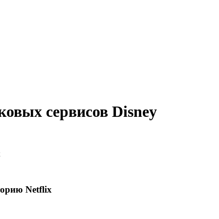
овых сервисов Disney
x
рию Netflix