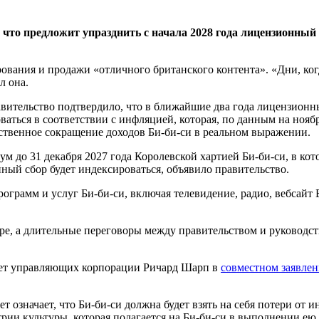
что предложит упразднить с начала 2028 года лицензионны
рования и продажи «отличного британского контента». «Дни, к
л она.
равительство подтвердило, что в ближайшие два года лицензион
оваться в соответствии с инфляцией, которая, по данным на ноя
щественное сокращение доходов Би-би-си в реальном выражении.
м до 31 декабря 2027 года Королевской хартией Би-би-си, в ко
ный сбор будет индексироваться, объявило правительство.
ограмм и услуг Би-би-си, включая телевидение, радио, вебсайт 
ре, а длительные переговоры между правительством и руководс
овет управляющих корпорации Ричард Шарп в
совместном заявле
 означает, что Би-би-си должна будет взять на себя потери от 
трии культуры, которая полагается на Би-би-си в выполнении е