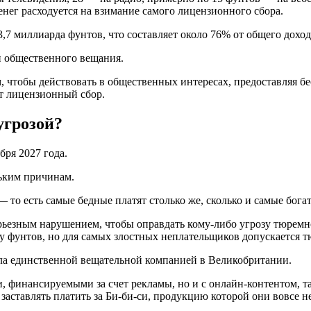
енег расходуется на взимание самого лицензионного сбора.
,7 миллиарда фунтов, что составляет около 76% от общего доход
ги общественного вещания.
м, чтобы действовать в общественных интересах, предоставляя 
ит лицензионный сбор.
угрозой?
бря 2027 года.
льким причинам.
 то есть самые бедные платят столько же, сколько и самые бога
серьезным нарушением, чтобы оправдать кому-либо угрозу тюрем
чу фунтов, но для самых злостных неплательщиков допускается 
ыла единственной вещательной компанией в Великобритании.
и, финансируемыми за счет рекламы, но и с онлайн-контентом, 
 заставлять платить за Би-би-си, продукцию которой они вовсе н