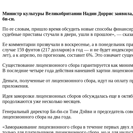
Министр культуры Великобритании Надин Доррис заявила, 
би-си.
По ее словам, пришло время обсудить новые способы финанси
судебные приставы стучали в двери, ушли в прошлое», — сказа
Ее комментарии прозвучали в воскресенье, а в понедельник п
случае 159 фунтов (217 долларов) в год — и не будет индексир
лет), а к апрелю, по прогнозам, составит 6%. Это означает су
Существование лицензионного сбора гарантируется как миниму
В последние четыре года действия нанешней хартии лицензион
Деньги, полученные от лицензионного сбора, идут на оплату пр
приложения.
Идея заморозки лицензионных сборов обсуждалась еще в октяб
продолжаются уже несколько месяцев.
Генеральный директор Би-би-си Тим Дэйви и председатель с
лицензионного сбора на два года.
«Замораживание лицензионного сбора в течение первых двух лет
только для плательщиков лицензионного сбора, но и для индус