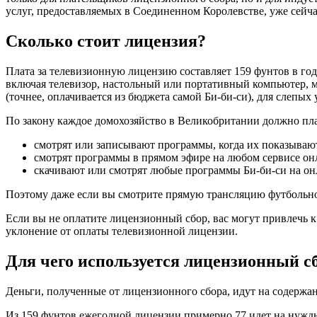
услуг, предоставляемых в Соединенном Королевстве, уже сейчас
Сколько стоит лицензия?
Плата за телевизионную лицензию составляет 159 фунтов в год
включая телевизор, настольный или портативный компьютер, мо
(точнее, оплачивается из бюджета самой Би-би-си), для слепых
По закону каждое домохозяйство в Великобритании должно плат
смотрят или записывают программы, когда их показываю
смотрят программы в прямом эфире на любом сервисе он
скачивают или смотрят любые программы Би-би-си на онл
Поэтому даже если вы смотрите прямую трансляцию футбольного
Если вы не оплатите лицензионный сбор, вас могут привлечь к
уклонение от оплаты телевизионной лицензии.
Для чего используется лицензионный с
Деньги, полученные от лицензионного сбора, идут на содержани
Из 159 фунтов ежегодной лицензии примерно 77 идет на нужды