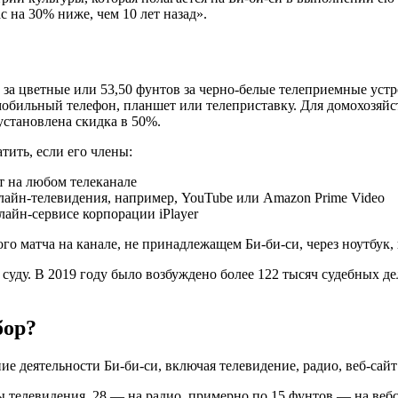
 на 30% ниже, чем 10 лет назад».
 за цветные или 53,50 фунтов за черно-белые телеприемные уст
бильный телефон, планшет или телеприставку. Для домохозяйств
 установлена скидка в 50%.
ить, если его члены:
т на любом телеканале
лайн-телевидения, например, YouTube или Amazon Prime Video
айн-сервисе корпорации iPlayer
 матча на канале, не принадлежащем Би-би-си, через ноутбук, 
 суду. В 2019 году было возбуждено более 122 тысяч судебных д
бор?
е деятельности Би-би-си, включая телевидение, радио, веб-сайт 
 телевидения, 28 — на радио, примерно по 15 фунтов — на веб