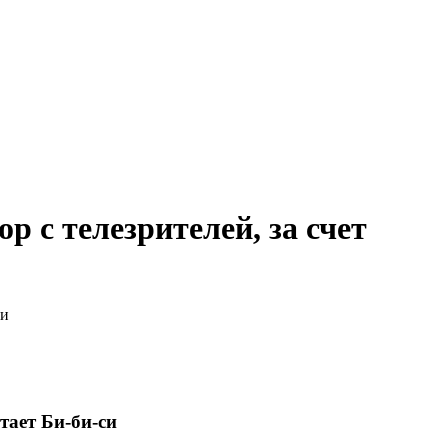
р с телезрителей, за счет
си
тает Би-би-си