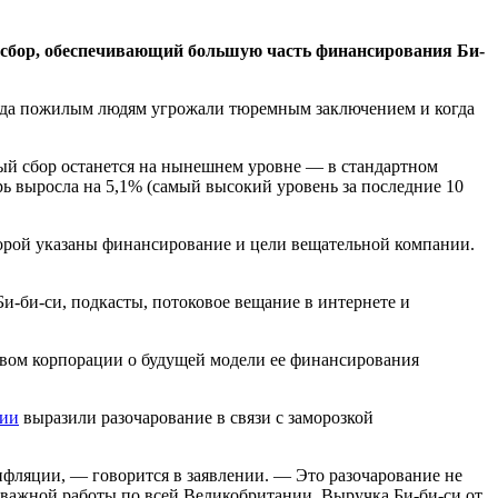
й сбор, обеспечивающий большую часть финансирования Би-
огда пожилым людям угрожали тюремным заключением и когда
ный сбор останется на нынешнем уровне — в стандартном
брь выросла на 5,1% (самый высокий уровень за последние 10
торой указаны финансирование и цели вещательной компании.
Би-би-си, подкасты, потоковое вещание в интернете и
твом корпорации о будущей модели ее финансирования
нии
выразили разочарование в связи с заморозкой
инфляции, — говорится в заявлении. — Это разочарование не
ю важной работы по всей Великобритании. Выручка Би-би-си от