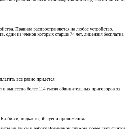
ройства. Правила распространяются на любое устройство,
, один из членов которых старше 74 лет, лицензия бесплатна
платить все равно придется.
ел и вынесено более 114 тысяч обвинительных приговоров за
Би-би-си, подкасты, iPlayer и приложения.
сайты Би-би-си и работу Всемирной службы, более двух фунтов