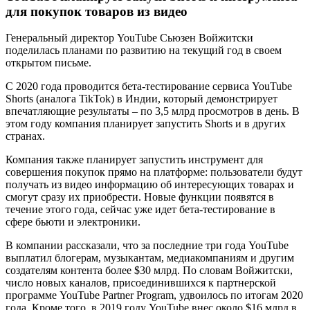
для покупок товаров из видео
Генеральный директор YouTube Сьюзен Войжитски
поделилась планами по развитию на текущий год в своем
открытом письме.
С 2020 года проводится бета-тестирование сервиса YouTube
Shorts (аналога TikTok) в Индии, который демонстрирует
впечатляющие результаты – по 3,5 млрд просмотров в день. В
этом году компания планирует запустить Shorts и в других
странах.
Компания также планирует запустить инструмент для
совершения покупок прямо на платформе: пользователи будут
получать из видео информацию об интересующих товарах и
смогут сразу их приобрести. Новые функции появятся в
течение этого года, сейчас уже идет бета-тестирование в
сфере бьюти и электроники.
В компании рассказали, что за последние три года YouTube
выплатил блогерам, музыкантам, медиакомпаниям и другим
создателям контента более $30 млрд. По словам Войжитски,
число новых каналов, присоединившихся к партнерской
программе YouTube Partner Program, удвоилось по итогам 2020
года. Кроме того, в 2019 году YouTube внес около $16 млрд в