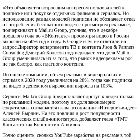
«Это объясняется возросшим интересом пользователей к
подписке или покупке отдельных фильмов и сериалов. Но
использование разных моделей подписки не обозначает отказ
от потребления бесплатного видео с просмотром рекламы»,—
подчеркивают в Mail.ru Group, уточняя, что в декабре
прошлого года во «ВКонтакте» просмотры видео в России
выросли на 60% год к году. В Google и Ivi не ответили на
запрос.Директор департамента ТВ и контента J’son & Partners
Consulting Дмитрий Колесов подтверждает, что доля Mail.ru
Group уменьшилась из-за того, что рынок видеорекламы рос
не так быстро, как платного контента.
По оценке компании, объем рекламы в видеороликах и
стримах в 2020 году увеличился на 28%, тогда как подписка
на видео в денежном выражении выросла на 103%.
Сервисы Mail.ru Group предоставляют доступ к видео только
по рекламной модели, поэтому их доля закономерно
сократилась, соглашается глава ассоциации «Интернет-видео»
Алексей Бырдин. На это повлиял и рост популярности
классических онлайн-кинотеатров, добавляет глава «ТМТ
Консалтинга» Константин Анкилов.
Точно оценить, сколько YouTube заработал на рекламе в той