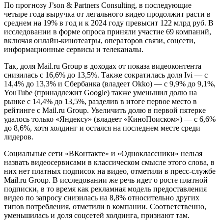
По прогнозу J’son & Partners Consulting, в последующие
четыре года выручка от легального видео продолжит расти в
среднем на 19% в год и к 2024 году превысит 122 млрд руб. В
исследовании в форме опроса приняли участие 69 компаний,
включая онлайн-кинотеатры, операторов связи, соцсети,
информационные сервисы и телеканалы.
Так, доля Mail.ru Group в доходах от показа видеоконтента
снизилась с 16,6% до 13,5%. Также сократилась доля Ivi — с
14,4% до 13,3% и Сбербанка (владеет Okko) — с 9,9% до 9,1%,
YouTube (принадлежит Google) также уменьшил долю на
рынке с 14,4% до 13,5%, разделив в итоге первое место в
рейтинге с Mail.ru Group. Увеличить долю в первой пятерке
удалось только «Яндексу» (владеет «КиноПоиском») — с 6,6%
до 8,6%, хотя холдинг и остался на последнем месте среди
лидеров.
Социальные сети «ВКонтакте» и «Одноклассники» нельзя
назвать видеосервисами в классическом смысле этого слова, в
них нет платных подписок на видео, отметили в пресс-службе
Mail.ru Group. В исследовании же речь идет о росте платной
подписки, в то время как рекламная модель предоставления
видео по запросу снизилась на 8,8% относительно других
типов потребления, отметили в компании. Соответственно,
уменьшилась и доля соцсетей холдинга, признают там.