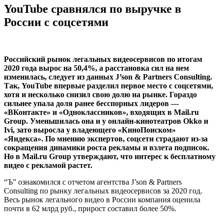
YouTube сравнялся по выручке в
России с соцсетями
Российский рынок легальных видеосервисов по итогам
2020 года вырос на 50,4%, а расстановка сил на нем
изменилась, следует из данных J’son & Partners Consulting.
Так, YouTube впервые разделил первое место с соцсетями,
хотя и несколько снизил свою долю на рынке. Гораздо
сильнее упала доля ранее бесспорных лидеров —
«ВКонтакте» и «Одноклассников», входящих в Mail.ru
Group. Уменьшилась она и у онлайн-кинотеатров Okko и
Ivi, зато выросла у владеющего «КиноПоиском»
«Яндекса». По мнению экспертов, соцсети страдают из-за
сокращения динамики роста рекламы и взлета подписок.
Но в Mail.ru Group утверждают, что интерес к бесплатному
видео с рекламой растет.
“Ъ” ознакомился с отчетом агентства J’son & Partners
Consulting по рынку легальных видеосервисов за 2020 год.
Весь рынок легального видео в России компания оценила
почти в 62 млрд руб., прирост составил более 50%.