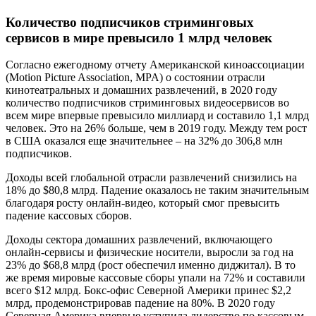
Количество подписчиков стриминговых
сервисов в мире превысило 1 млрд человек
Согласно ежегодному отчету Американской киноассоциации
(Motion Picture Association, MPA) о состоянии отрасли
кинотеатральных и домашних развлечений, в 2020 году
количество подписчиков стриминговых видеосервисов во
всем мире впервые превысило миллиард и составило 1,1 млрд
человек. Это на 26% больше, чем в 2019 году. Между тем рост
в США оказался еще значительнее – на 32% до 306,8 млн
подписчиков.
Доходы всей глобальной отрасли развлечений снизились на
18% до $80,8 млрд. Падение оказалось не таким значительным
благодаря росту онлайн-видео, который смог превысить
падение кассовых сборов.
Доходы сектора домашних развлечений, включающего
онлайн-сервисы и физические носители, выросли за год на
23% до $68,8 млрд (рост обеспечил именно диджитал). В то
же время мировые кассовые сборы упали на 72% и составили
всего $12 млрд. Бокс-офис Северной Америки принес $2,2
млрд, продемонстрировав падение на 80%. В 2020 году
Северная Америка впервые уступила лидерство по кассовым