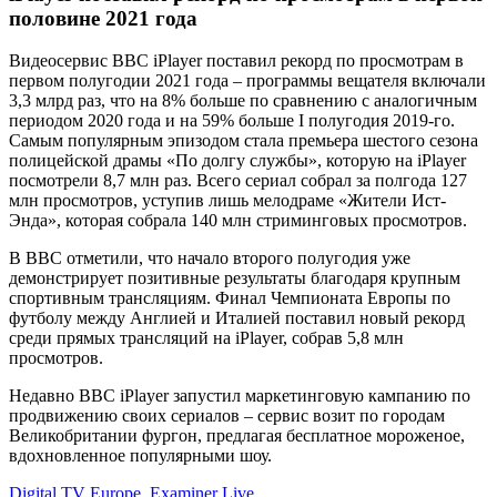
половине 2021 года
Видеосервис BBC iPlayer поставил рекорд по просмотрам в
первом полугодии 2021 года – программы вещателя включали
3,3 млрд раз, что на 8% больше по сравнению с аналогичным
периодом 2020 года и на 59% больше I полугодия 2019-го.
Самым популярным эпизодом стала премьера шестого сезона
полицейской драмы «По долгу службы», которую на iPlayer
посмотрели 8,7 млн раз. Всего сериал собрал за полгода 127
млн просмотров, уступив лишь мелодраме «Жители Ист-
Энда», которая собрала 140 млн стриминговых просмотров.
В BBC отметили, что начало второго полугодия уже
демонстрирует позитивные результаты благодаря крупным
спортивным трансляциям. Финал Чемпионата Европы по
футболу между Англией и Италией поставил новый рекорд
среди прямых трансляций на iPlayer, собрав 5,8 млн
просмотров.
Недавно BBC iPlayer запустил маркетинговую кампанию по
продвижению своих сериалов – сервис возит по городам
Великобритании фургон, предлагая бесплатное мороженое,
вдохновленное популярными шоу.
Digital TV Europe
,
Examiner Live