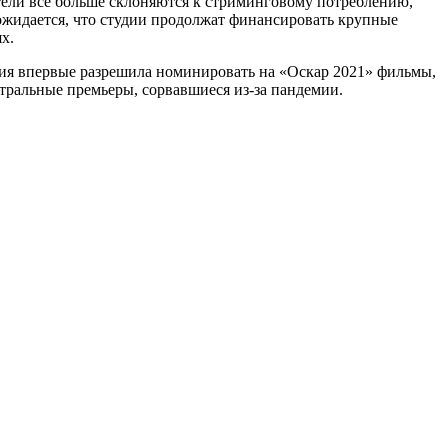
тели все больше склоняются к стриминговому потреблению,
ожидается, что студии продолжат финансировать крупные
х.
емия впервые разрешила номинировать на «Оскар 2021» фильмы,
тральные премьеры, сорвавшиеся из-за пандемии.