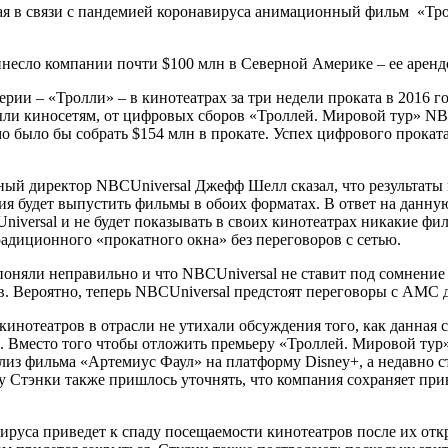
ая в связи с пандемией коронавируса анимационный фильм «Тро
есло компании почти $100 млн в Северной Америке – ее арендова
рии – «Тролли» – в кинотеатрах за три недели проката в 2016 го
ли киносетям, от цифровых сборов «Троллей. Мировой тур» NBC
 было бы собрать $154 млн в прокате. Успех цифрового проката
ный директор NBCUniversal Джефф Шелл сказал, что результаты
ния будет выпустить фильмы в обоих форматах. В ответ на данн
CUniversal и не будет показывать в своих кинотеатрах никакие
радиционного «прокатного окна» без переговоров с сетью.
оняли неправильно и что NBCUniversal не ставит под сомнение
в. Вероятно, теперь NBCUniversal предстоят переговоры с AMC 
кинотеатров в отрасли не утихали обсуждения того, как данная 
. Вместо того чтобы отложить премьеру «Троллей. Мировой тур»
лиз фильма «Артемиус Фаул» на платформу Disney+, а недавно с
у Стэнки также пришлось уточнять, что компания сохраняет пр
вируса приведет к спаду посещаемости кинотеатров после их от