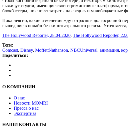
чтобы восполнить финансовые потери, а некоторым кинотеатра
выживут студии, имеющие свои стриминговые платформы, в то 
блокбастеры, но снизят затраты на средне- и малобюджетные фи
Пока неясно, какие изменения ждут отрасль в долгосрочной п
вышедшие в онлайн без кинотеатрального релиза. Уточняется,
The Hollywood Reporter, 28.04.2020
,
The Hollywood Reporter, 22.
Теги:
Comcast
,
Disney
,
MoffettNathanson
,
NBCUniversal
,
анимация
,
кор
Поделиться:
О КОМПАНИИ
О нас
Новости MOMRI
Пресса о нас
Экспертиза
НАШИ КОНТАКТЫ