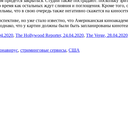
м придется закрыться. Студии также пострадают: поскольку зри
время как остальных ждут слияния и поглощения. Кроме того, 
льмы, что в свою очередь также негативно скажется на киносетя
ерспективе, но уже стало известно, что Американская киноакад
 однако, что у картин должны были быть запланированы кинотеа
04.2020
,
The Hollywood Reporter, 24.04.2020
,
The Verge, 28.04.2020
онавирус
,
стриминговые сервисы
,
США