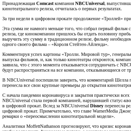
Принадлежащая
Comcast
компания
NBCUniversal
, выпустивш
кинотеатрального релиза, отчиталась о первых результатах.
За три недели в цифровом прокате продолжение «Троллей» прин
Эта сумма не намного меньше того, что собрал первый фильм се
релиза, где кинокомпании пришлось бы отдать половину прибы
выручить эту сумму в традиционном релизе, фильму необходимо
одного своего фильма – «Короля Стейтен-Айленда».
Комментируя успех картины «Тролли. Мировой тур», генераль
выпуска фильмов, и, как только кинотеатры откроются, компа
заявила, что с этого момента отказывается сотрудничать с NB
будут распространяться на все компании, отказывающиеся от т
В NBCUniversal поспешили заверить, что комментарий Шелла п
перенесла все свои крупные премьеры до открытия кинотеатро
С начала пандемии коронавируса и закрытия практически всех 
NBCUniversal стала первой компанией, нарушившей статус-кво
в цифровой прокат. Вслед за NBCUniversal
Disney
перенесла ре
цифровой прокат. Примечательно, что главе WarnerMedia Джон
ремарки о «переосмыслении кинотеатральной модели».
Аналитики MoffettNathanson прогнозируют, что кризис корона