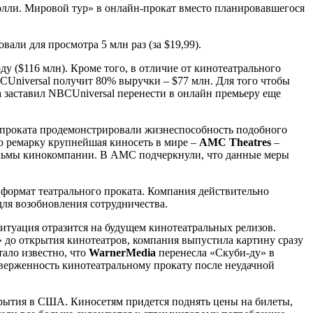
лли. Мировой тур» в онлайн-прокат вместо планировавшегося
ли для просмотра 5 млн раз (за $19,99).
ду ($116 млн). Кроме того, в отличие от кинотеатрального
Universal получит 80% выручки – $77 млн. Для того чтобы
 заставил NBCUniversal перенести в онлайн премьеру еще
 проката продемонстрировали жизнеспособность подобного
ую ремарку крупнейшая киносеть в мире –
AMC
Theatres
–
 фильмы кинокомпании. В AMC подчеркнули, что данные меры
 формат театрального проката. Компания действительно
для возобновления сотрудничества.
ситуация отразится на будущем кинотеатральных релизов.
 до открытия кинотеатров, компания выпустила картину сразу
тало известно, что
WarnerMedia
перенесла «Скуби-ду» в
иверженность кинотеатральному прокату после неудачной
крытия в США. Киносетям придется поднять цены на билеты,