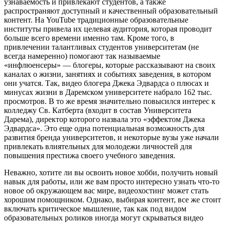
узнаваемость и привлекают студентов, а также
распространяют доступный и качественный образовательный
контент. На YouTube традиционные образовательные
институты привела их целевая аудитория, которая проводит
больше всего времени именно там. Кроме того, в
привлечении талантливых студентов университетам (не
всегда намеренно) помогают так называемые
«инфлюенсеры» — блогеры, которые рассказывают на своих
каналах о жизни, занятиях и событиях заведения, в котором
они учатся. Так, видео блогера Джека Эдвардса о плюсах и
минусах жизни в Даремском университете набрало 162 тыс.
просмотров. В то же время значительно повысился интерес к
колледжу Св. Катберта (входит в состав Университета
Дарема), директор которого назвала это «эффектом Джека
Эдвардса». Это еще одна потенциальная возможность для
развития бренда университетов, и некоторые вузы уже начали
привлекать влиятельных для молодежи личностей для
повышения престижа своего учебного заведения.
Неважно, хотите ли вы освоить новое хобби, получить новый
навык для работы, или же вам просто интересно узнать что-то
новое об окружающем вас мире, видеохостинг может стать
хорошим помощником. Однако, выбирая контент, все же стоит
включать критическое мышление, так как под видом
образовательных роликов иногда могут скрываться видео