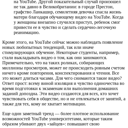
на YouTube. Другой показательный случай произошел
не так давно в Великобритании: в городе Престон,
графство Ланкашир, семилетняя девочка спасла жизнь
матери благодаря обучающему видео на YouTube. Когда
у женщины внезапно случился приступ, ребенок смог
привести ее в чувство и сделать сердечно-легочную
реанимацию.
Кроме этого, на YouTube сейчас можно наблюдать появление
новых любопытных тенденций, так или иначе
стимулирующих обучение. Некоторые студенты, например,
стали выкладывать видео о том, как они занимаются.
Примечательно, что на таких роликах, собирающих
миллионы просмотров, может не происходить ровным счетом
ничего кроме повторения, конспектирования и чтения. Все
это может длиться часами. Для чего снимаются такие видео?
Ответ прост: всему виной изоляция и чувство одиночества во
время подготовки к экзаменам или выполнения домашних
заданий допоздна. Эти видео создаются для всех, кто хочет
чувствовать себя в обществе, но и не отвлекаться от занятий, а
также для тех, кому не хватает мотивации.
Еще один заметный тренд — более плотное использование
возможностей YouTube университетами, которые таким
образом убивают двух «зайцев»: повышают свою