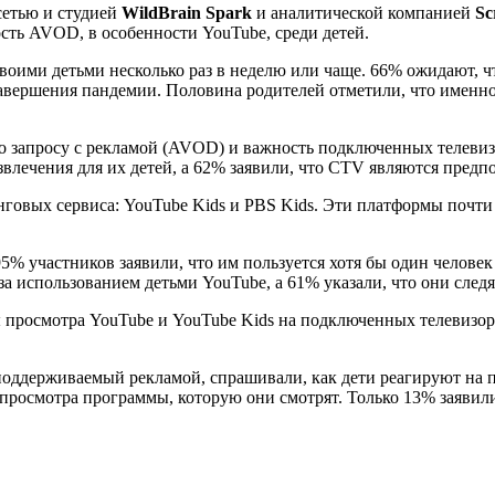
етью и студией
WildBrain Spark
и аналитической компанией
Sc
сть AVOD, в особенности YouTube, среди детей.
 своими детьми несколько раз в неделю или чаще. 66% ожидают, 
авершения пандемии. Половина родителей отметили, что именно 
 запросу с рекламой (AVOD) и важность подключенных телевизо
влечения для их детей, а 62% заявили, что CTV являются предп
говых сервиса: YouTube Kids и PBS Kids. Эти платформы почти в
% участников заявили, что им пользуется хотя бы один человек в
за использованием детьми YouTube, а 61% указали, что они следя
сы просмотра YouTube и YouTube Kids на подключенных телевизо
поддерживаемый рекламой, спрашивали, как дети реагируют на п
 просмотра программы, которую они смотрят. Только 13% заявили