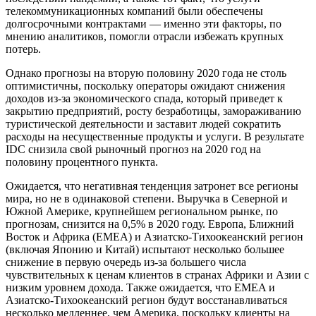
телекоммуникационных компаний были обеспечены
долгосрочными контрактами — именно эти факторы, по
мнению аналитиков, помогли отрасли избежать крупных
потерь.
Однако прогнозы на вторую половину 2020 года не столь
оптимистичны, поскольку операторы ожидают снижения
доходов из-за экономического спада, который приведет к
закрытию предприятий, росту безработицы, замораживанию
туристической деятельности и заставит людей сократить
расходы на несущественные продукты и услуги. В результате
IDC снизила свой рыночный прогноз на 2020 год на
половину процентного пункта.
Ожидается, что негативная тенденция затронет все регионы
мира, но не в одинаковой степени. Выручка в Северной и
Южной Америке, крупнейшем региональном рынке, по
прогнозам, снизится на 0,5% в 2020 году. Европа, Ближний
Восток и Африка (EMEA) и Азиатско-Тихоокеанский регион
(включая Японию и Китай) испытают несколько большее
снижение в первую очередь из-за большего числа
чувствительных к ценам клиентов в странах Африки и Азии с
низким уровнем дохода. Также ожидается, что EMEA и
Азиатско-Тихоокеанский регион будут восстанавливаться
несколько медленнее, чем Америка, поскольку клиенты на