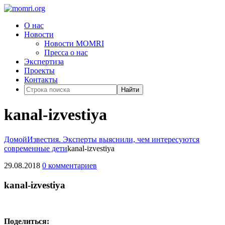
О нас
Новости
Новости MOMRI
Пресса о нас
Экспертиза
Проекты
Контакты
Найти
kanal-izvestiya
Домой
Известия. Эксперты выяснили, чем интересуются
современные дети
kanal-izvestiya
29.08.2018
0 комментариев
kanal-izvestiya
Поделиться: