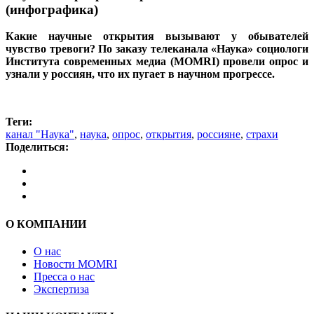
(инфографика)
Какие научные открытия вызывают у обывателей
чувство тревоги? По заказу телеканала «Наука» социологи
Института современных медиа (MOMRI) провели опрос и
узнали у россиян, что их пугает в научном прогрессе.
Теги:
канал "Наука"
,
наука
,
опрос
,
открытия
,
россияне
,
страхи
Поделиться:
О КОМПАНИИ
О нас
Новости MOMRI
Пресса о нас
Экспертиза