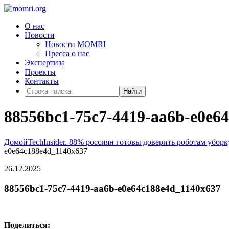
О нас
Новости
Новости MOMRI
Пресса о нас
Экспертиза
Проекты
Контакты
Найти
88556bc1-75c7-4419-aa6b-e0e6
Домой
TechInsider. 88% россиян готовы доверить роботам убо
e0e64c188e4d_1140x637
26.12.2025
88556bc1-75c7-4419-aa6b-e0e64c188e4d_1140x637
Поделиться: