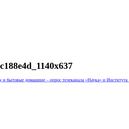
4c188e4d_1140x637
рку и бытовые домашние – опрос телеканала «Наука» и Институ