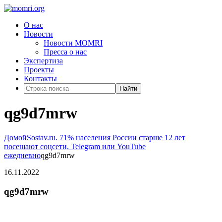
О нас
Новости
Новости MOMRI
Пресса о нас
Экспертиза
Проекты
Контакты
Найти
qg9d7mrw
Домой
Sostav.ru. 71% населения России старше 12 лет
посещают соцсети, Telegram или YouTube
ежедневно
qg9d7mrw
16.11.2022
qg9d7mrw