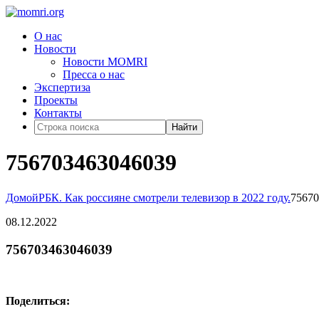
О нас
Новости
Новости MOMRI
Пресса о нас
Экспертиза
Проекты
Контакты
Найти
756703463046039
Домой
РБК. Как россияне смотрели телевизор в 2022 году.
75670
08.12.2022
756703463046039
Поделиться: