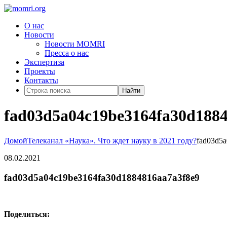
О нас
Новости
Новости MOMRI
Пресса о нас
Экспертиза
Проекты
Контакты
Найти
fad03d5a04c19be3164fa30d1884
Домой
Телеканал «Наука». Что ждет науку в 2021 году?
fad03d5
08.02.2021
fad03d5a04c19be3164fa30d1884816aa7a3f8e9
Поделиться: