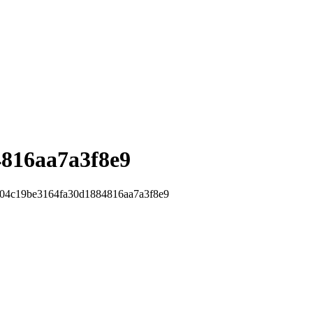
816aa7a3f8e9
a04c19be3164fa30d1884816aa7a3f8e9