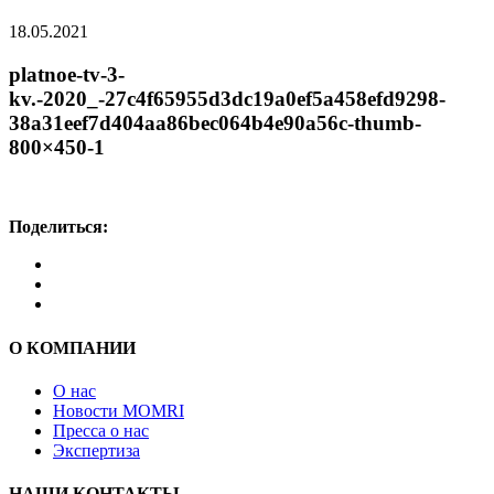
18.05.2021
platnoe-tv-3-
kv.-2020_-27c4f65955d3dc19a0ef5a458efd9298-
38a31eef7d404aa86bec064b4e90a56c-thumb-
800×450-1
Поделиться:
О КОМПАНИИ
О нас
Новости MOMRI
Пресса о нас
Экспертиза
НАШИ КОНТАКТЫ