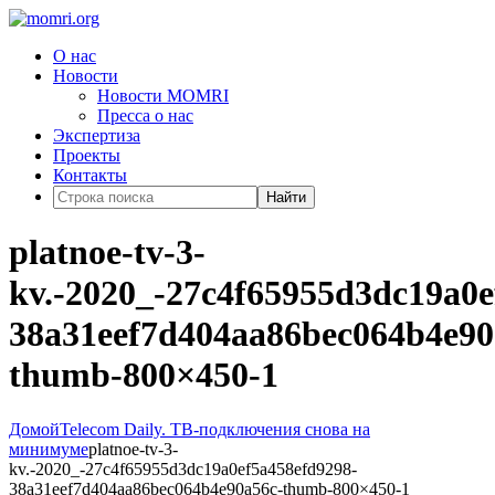
О нас
Новости
Новости MOMRI
Пресса о нас
Экспертиза
Проекты
Контакты
Найти
platnoe-tv-3-
kv.-2020_-27c4f65955d3dc19a0e
38a31eef7d404aa86bec064b4e90
thumb-800×450-1
Домой
Telecom Daily. ТВ-подключения снова на
минимуме
platnoe-tv-3-
kv.-2020_-27c4f65955d3dc19a0ef5a458efd9298-
38a31eef7d404aa86bec064b4e90a56c-thumb-800×450-1