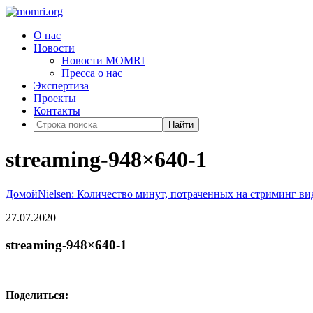
О нас
Новости
Новости MOMRI
Пресса о нас
Экспертиза
Проекты
Контакты
Найти
streaming-948×640-1
Домой
Nielsen: Количество минут, потраченных на стриминг в
27.07.2020
streaming-948×640-1
Поделиться: