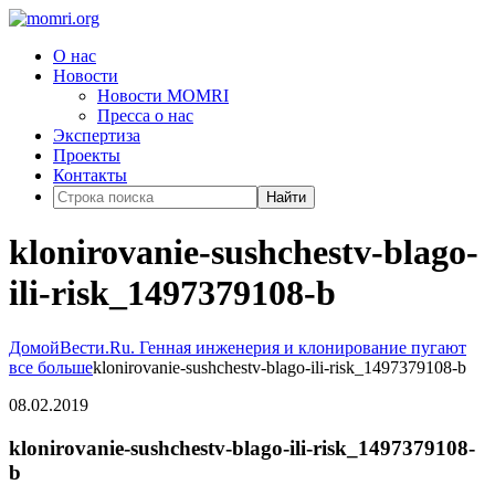
О нас
Новости
Новости MOMRI
Пресса о нас
Экспертиза
Проекты
Контакты
Найти
klonirovanie-sushchestv-blago-
ili-risk_1497379108-b
Домой
Вести.Ru. Генная инженерия и клонирование пугают
все больше
klonirovanie-sushchestv-blago-ili-risk_1497379108-b
08.02.2019
klonirovanie-sushchestv-blago-ili-risk_1497379108-
b