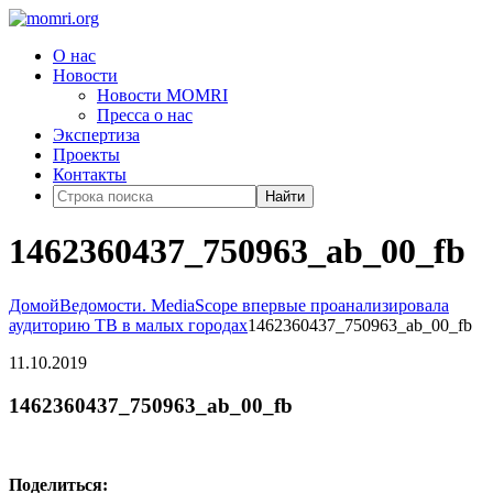
О нас
Новости
Новости MOMRI
Пресса о нас
Экспертиза
Проекты
Контакты
Найти
1462360437_750963_ab_00_fb
Домой
Ведомости. MediaScope впервые проанализировала
аудиторию ТВ в малых городах
1462360437_750963_ab_00_fb
11.10.2019
1462360437_750963_ab_00_fb
Поделиться: