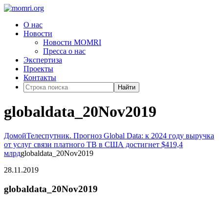
О нас
Новости
Новости MOMRI
Пресса о нас
Экспертиза
Проекты
Контакты
Найти
globaldata_20Nov2019
Домой
Телеспутник. Прогноз Global Data: к 2024 году выручка
от услуг связи платного ТВ в США достигнет $419,4
млрд
globaldata_20Nov2019
28.11.2019
globaldata_20Nov2019