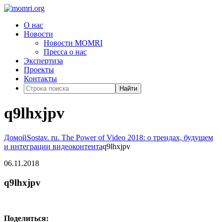
О нас
Новости
Новости MOMRI
Пресса о нас
Экспертиза
Проекты
Контакты
Найти
q9lhxjpv
Домой
Sostav. ru. The Power of Video 2018: о трендах, будущем
и интеграции видеоконтента
q9lhxjpv
06.11.2018
q9lhxjpv
Поделиться: