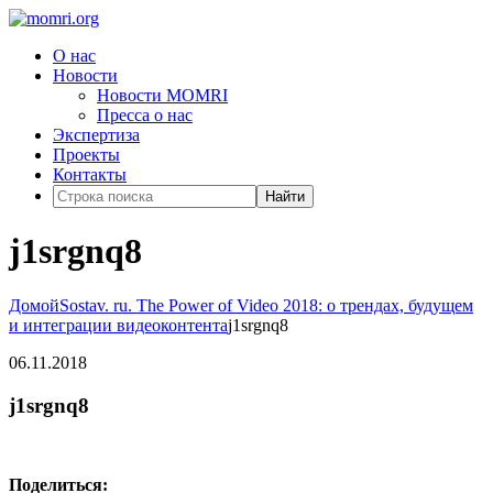
О нас
Новости
Новости MOMRI
Пресса о нас
Экспертиза
Проекты
Контакты
Найти
j1srgnq8
Домой
Sostav. ru. The Power of Video 2018: о трендах, будущем
и интеграции видеоконтента
j1srgnq8
06.11.2018
j1srgnq8
Поделиться: