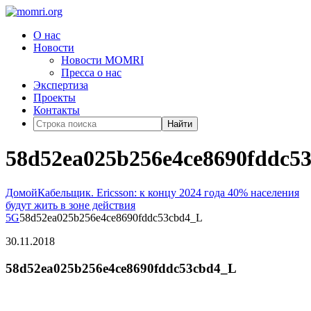
О нас
Новости
Новости MOMRI
Пресса о нас
Экспертиза
Проекты
Контакты
Найти
58d52ea025b256e4ce8690fddc5
Домой
Кабельщик. Ericsson: к концу 2024 года 40% населения
будут жить в зоне действия
5G
58d52ea025b256e4ce8690fddc53cbd4_L
30.11.2018
58d52ea025b256e4ce8690fddc53cbd4_L